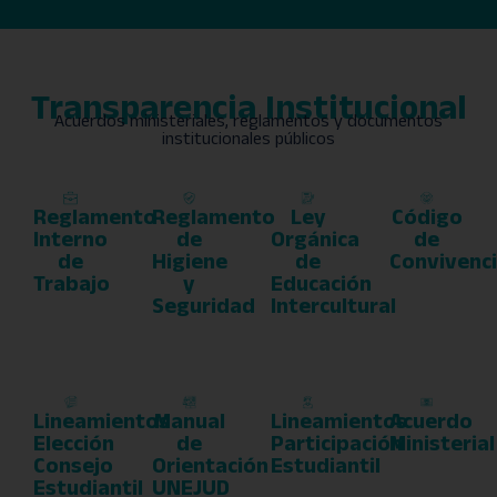
Transparencia Institucional
Acuerdos ministeriales, reglamentos y documentos
institucionales públicos
Reglamento
Reglamento
Ley
Código
Interno
de
Orgánica
de
de
Higiene
de
Convivenc
Trabajo
y
Educación
Seguridad
Intercultural
Lineamientos
Manual
Lineamientos
Acuerdo
Elección
de
Participación
Ministerial
Consejo
Orientación
Estudiantil
Estudiantil
UNEJUD