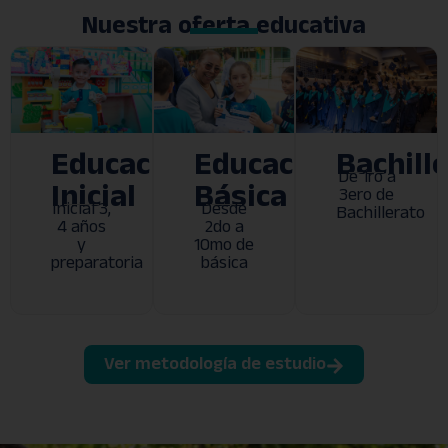
Nuestra oferta educativa
Educación
Educación
Bachill
De 1ro a
Inicial
Básica
3ero de
Inicial 3,
Desde
Bachillerato
4 años
2do a
y
10mo de
preparatoria
básica
Ver metodología de estudio