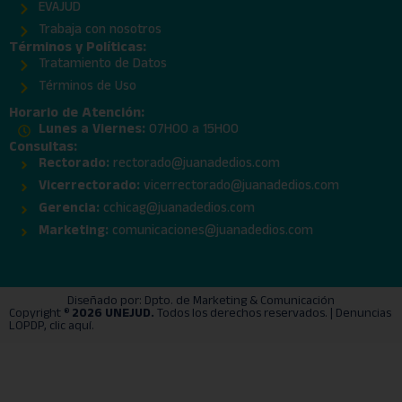
EVAJUD
Trabaja con nosotros
Términos y Políticas:
Tratamiento de Datos
Términos de Uso
Horario de Atención:
Lunes a Viernes:
07H00 a 15H00
Consultas:
Rectorado:
rectorado@juanadedios.com
Vicerrectorado:
vicerrectorado@juanadedios.com
Gerencia:
cchicag@juanadedios.com
Marketing:
comunicaciones@juanadedios.com
Diseñado por: Dpto. de Marketing & Comunicación
Copyright ®
2026 UNEJUD.
Todos los derechos reservados. |
Denuncias
LOPDP, clic aquí.