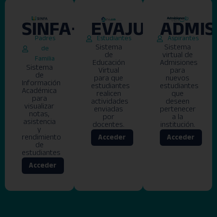
SINFA+
EVAJUD
ADMIS
Padres
Estudiantes
Aspirantes
Sistema
Sistema
de
de
virtual de
Familia
Educación
Admisiones
Sistema
Virtual
para
de
para que
nuevos
Información
estudiantes
estudiantes
Académica
realicen
que
para
actividades
deseen
visualizar
enviadas
pertenecer
notas,
por
a la
asistencia
docentes.
institución.
y
rendimiento
Acceder
Acceder
de
estudiantes
Acceder