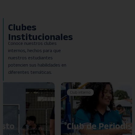
Clubes
Institucionales
Conoce nuestros clubes
internos, hechos para que
nuestros estudiantes
potencien sus habilidades en
diferentes temáticas.
Club interno
Club de Periodismo
Noticiero realizado por estudiantes que desarrollan sus