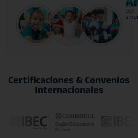
+
A
3
Educ
con
amor
Certificaciones & Convenios
Internacionales